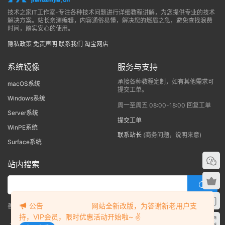
技术之家IT工作室-专注各种技术问题进行详细教程讲解，为您提供专业的技术
解决方案。站长亲测编辑，内容通俗易懂，解决您的燃眉之急，避免查找浪费
时间，踏实安心的使用。
隐私政策
免责声明
联系我们
淘宝网店
系统镜像
服务与支持
承接各种教程定制，如有其他需求可
macOS系统
提交工单。
Windows系统
周一至周五 08:00-18:00 回复工单
Server系统
提交工单
WinPE系统
联系站长
(商务问题，说明来意)
Surface系统
站内搜索
公告 网站全新改版，为答谢新老用户支
善用搜索，一步直达，快速解决！
持，VIP会员，限时优惠活动开始啦~ ✌