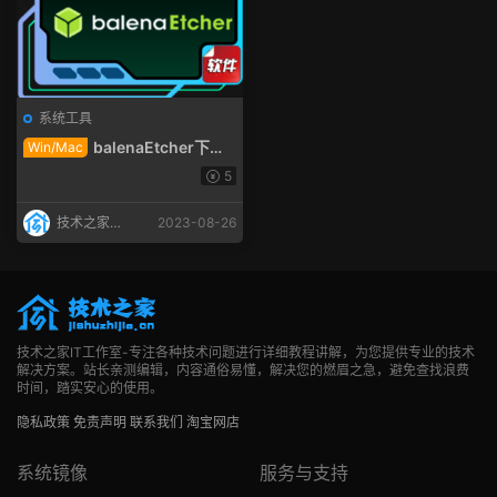
系统工具
balenaEtcher下载
Win/Mac
macOS系统U盘启动盘制作 镜
5
像烧录工具下载
技术之家IT
2023-08-26
工作室
技术之家IT工作室-专注各种技术问题进行详细教程讲解，为您提供专业的技术
解决方案。站长亲测编辑，内容通俗易懂，解决您的燃眉之急，避免查找浪费
时间，踏实安心的使用。
隐私政策
免责声明
联系我们
淘宝网店
系统镜像
服务与支持