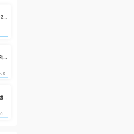
020
免费
登陆账
0
5
虚拟
dr
0
10