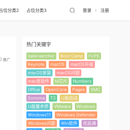
占位分类2
占位分类3
登录
注册
热门关键字
balenaetcher
Boot Camp
FirPE
推广
Keynote
macOS
macOS升级
macOS安装
macOS问题
mac老软件
M芯片
Numbers
Office
OpenCore
Pages
SMC
Sonoma
T2
U盘启动
U盘魔术师
VMware
Windows
Windows11
Windows Defender
Windows问题
Win软件
优启通