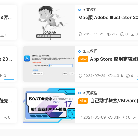
图文教程
OS客户
Mac版 Adobe Illustrator 2
图文安装教程
2025-11-21
217
0
0
0
图文教程
p 2020
App Store 应用商店
Mac
号异常 发生未知错误
0
2024-07-24
4.31k
0
免费
图文教程
系统完整
自己动手转换VMware
Mac
机可引导的macOS系统iso/c
镜像安装包
0
0
2024-05-09
3.1k
0
免费