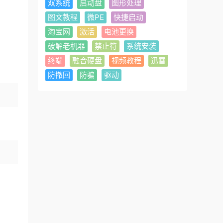
双系统
启动盘
图形处理
图文教程
微PE
快捷启动
淘宝网
激活
电池更换
破解老机器
禁止符
系统安装
终端
融合硬盘
视频教程
迅雷
防撤回
防骗
驱动