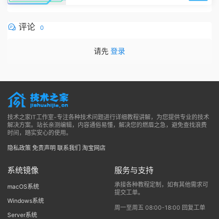
评论
0
请先
登录
技术之家IT工作室-专注各种技术问题进行详细教程讲解，为您提供专业的技术
解决方案。站长亲测编辑，内容通俗易懂，解决您的燃眉之急，避免查找浪费
时间，踏实安心的使用。
隐私政策
免责声明
联系我们
淘宝网店
系统镜像
服务与支持
承接各种教程定制，如有其他需求可
macOS系统
提交工单。
Windows系统
周一至周五 08:00-18:00 回复工单
Server系统