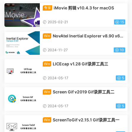
iMovie 剪辑 v10.4.3 for macOS
专享
2025-02-21
15
NovAtel Inertial Explorer v8.90 x64 f
Win
or Windows
2024-11-27
10
LICEcap v1.28 Gif录屏工具三
Win
2024-05-17
5
Screen Gif v2019 Gif录屏工具二
Win
2024-05-17
5
ScreenToGif v2.15.1 Gif录屏工具一
Win