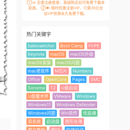
①📣 无需注册登录，直接购买后可免费下载本
资源。 ②🔊 限时优惠注册VIP，只需39元全
站VIP资源永久免费下载。
热门关键字
balenaetcher
Boot Camp
FirPE
Keynote
macOS
macOS升级
macOS安装
macOS问题
mac老软件
M芯片
Numbers
Office
OpenCore
Pages
SMC
Sonoma
T2
U盘启动
U盘魔术师
VMware
Windows
Windows11
Windows Defender
Windows问题
Win软件
优启通
双系统
启动盘
图形处理
图文教程
微PE
快捷启动