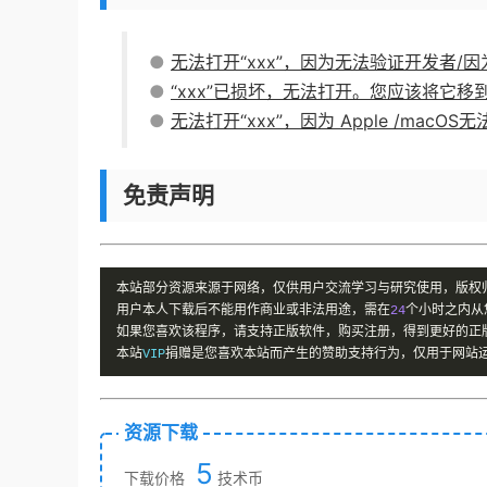
●
无法打开“xxx”，因为无法验证开发者/
●
“xxx”已损坏，无法打开。您应该将它移
●
无法打开“xxx”，因为 Apple /mac
免责声明
本站部分资源来源于网络，仅供用户交流学习与研究使用，版权
用户本人下载后不能用作商业或非法用途，需在
24
个小时之内从
如果您喜欢该程序，请支持正版软件，购买注册，得到更好的正
本站
VIP
捐赠是您喜欢本站而产生的赞助支持行为，仅用于网站
资源下载
5
下载价格
技术币