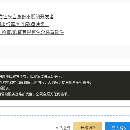
因为它来自身份不明的开发者
到废纸篓/推出磁盘映像。
OS无法检查/验证其是否包含恶意软件
归属原版权方所有，版权争议与本站无关。
您的电脑中彻底删除上述内容，否则后果均由用户承担责任；
版服务。
运营及服务器维护资金，全凭自愿无任何强求。
VIP免费
升级VIP
立即购买