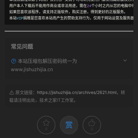
本视频教程来源于网络，仅供用户交流学习与研究使用，版权归属原版权方所
用户本人下载后不能用作商业或非法用途，需在
24
个小时之内从您的电脑中彻
如果您喜欢该程序，请支持正版软件，购买注册，得到更好的正版服务。
本站
VIP
捐赠是您喜欢本站而产生的赞助支持行为，仅用于网站运营及服务器维
常见问题
本站压缩包解压密码统一为
www.jishuzhijia.cn
原文链接：
https://jishuzhijia.cn/archives/2621.html
，转
载请注明出处，技术之家IT工作室。
赏
0
0