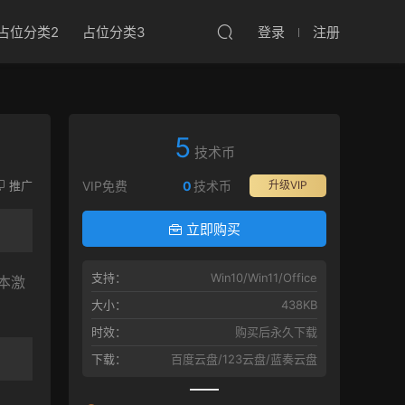
占位分类2
占位分类3
登录
注册
5
技术币
推广
VIP免费
0
技术币
升级VIP
立即购买
支持：
Win10/Win11/Office
本激
大小：
438KB
时效：
购买后永久下载
下载：
百度云盘/123云盘/蓝奏云盘