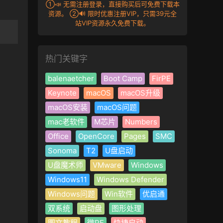
①📣 无需注册登录，直接购买后可免费下载本
资源。 ②🔊 限时优惠注册VIP，只需39元全
站VIP资源永久免费下载。
热门关键字
balenaetcher
Boot Camp
FirPE
Keynote
macOS
macOS升级
macOS安装
macOS问题
mac老软件
M芯片
Numbers
Office
OpenCore
Pages
SMC
Sonoma
T2
U盘启动
U盘魔术师
VMware
Windows
Windows11
Windows Defender
Windows问题
Win软件
优启通
双系统
启动盘
图形处理
图文教程
微PE
快捷启动