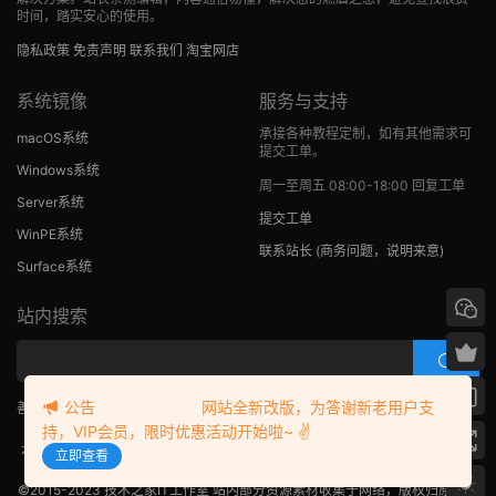
时间，踏实安心的使用。
隐私政策
免责声明
联系我们
淘宝网店
系统镜像
服务与支持
承接各种教程定制，如有其他需求可
macOS系统
提交工单。
Windows系统
周一至周五 08:00-18:00 回复工单
Server系统
提交工单
WinPE系统
联系站长
(商务问题，说明来意)
Surface系统
站内搜索
公告 网站全新改版，为答谢新老用户支
善用搜索，一步直达，快速解决！
持，VIP会员，限时优惠活动开始啦~ ✌
本站发布的教程与软件仅为个人学习测试使用，请在下载后24小时内删除，不
立即查看
得用于任何商业用途，否则后果自负，请支持购买正版！
©2015-2023
技术之家IT工作室
站内部分资源素材收集于网络，版权归原作者