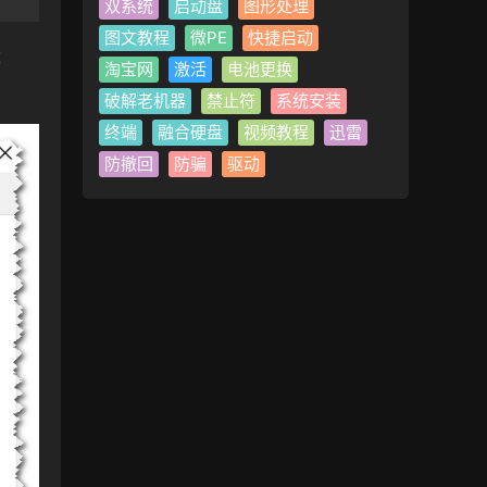
双系统
启动盘
图形处理
图文教程
微PE
快捷启动
成
淘宝网
激活
电池更换
破解老机器
禁止符
系统安装
终端
融合硬盘
视频教程
迅雷
防撤回
防骗
驱动