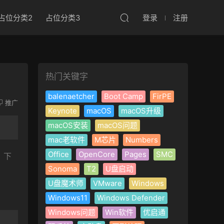
占位分类2
占位分类3
登录
注册
热门关键字
balenaetcher
Boot Camp
FirPE
推广
Keynote
macOS
macOS升级
macOS安装
macOS问题
mac老软件
M芯片
Numbers
Office
OpenCore
Pages
SMC
，下
Sonoma
T2
U盘启动
U盘魔术师
VMware
Windows
Windows11
Windows Defender
Windows问题
Win软件
优启通