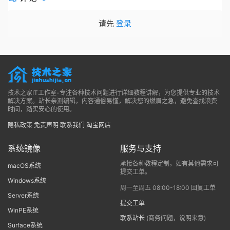
请先
登录
技术之家IT工作室-专注各种技术问题进行详细教程讲解，为您提供专业的技术
解决方案。站长亲测编辑，内容通俗易懂，解决您的燃眉之急，避免查找浪费
时间，踏实安心的使用。
隐私政策
免责声明
联系我们
淘宝网店
系统镜像
服务与支持
承接各种教程定制，如有其他需求可
macOS系统
提交工单。
Windows系统
周一至周五 08:00-18:00 回复工单
Server系统
提交工单
WinPE系统
联系站长
(商务问题，说明来意)
Surface系统